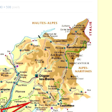
40 × 598
pixels