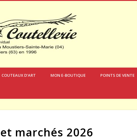
Verdon Coute
COUTEAUX D’ART
MON E-BOUTIQUE
POINTS DE VENTE
s et marchés 2026