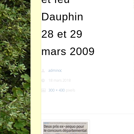
Dauphin
28 et 29
mars 2009
adminoc
18 mars 2018
300 × 430
pixels