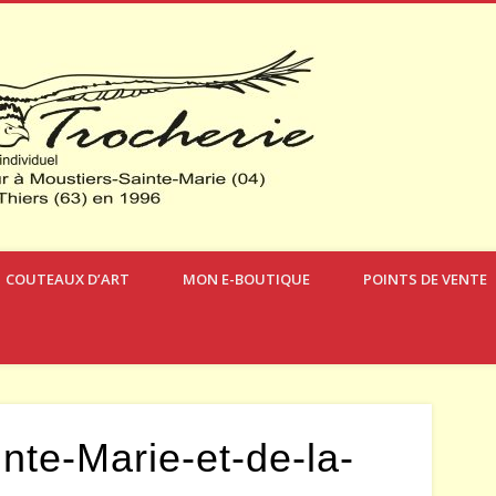
Verdon Cou
COUTEAUX D’ART
MON E-BOUTIQUE
POINTS DE VENTE
nte-Marie-et-de-la-