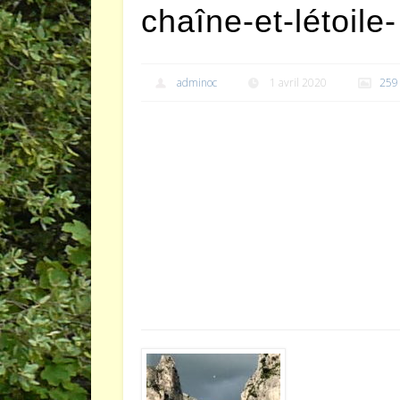
chaîne-et-létoile-
adminoc
1 avril 2020
259