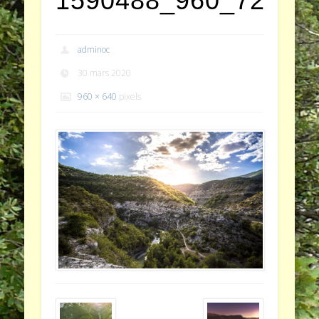
1590488_960_720
adminoc
30 mars 2020
960 × 640
pixels