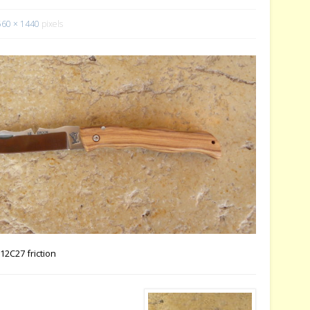
560 × 1440
pixels
12C27 friction