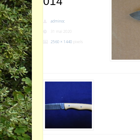
014
adminoc
31 mai 2020
2560 × 1440
pixels