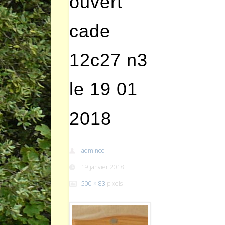
ouvert
cade
12c27 n3
le 19 01
2018
adminoc
19 janvier 2018
500 × 83
pixels