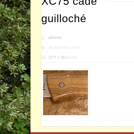
XC75 cade
guilloché
adminoc
28 décembre 2018
2771 × 453
pixels