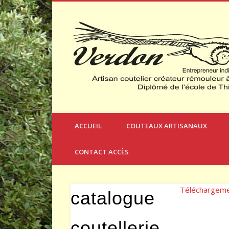
Créateur et Fabricant de Couteaux à Thèmes
ACCUEIL
COUTEAUX ARTISANAUX
CONTACT ACCÈS
Téléchargem
catalogue
coutellerie