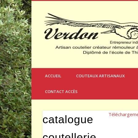
Créateur et Fabricant de Couteaux à Thèmes
ACCUEIL
COUTEAUX ARTISANAUX
CONTACT ACCÈS
Téléchargem
catalogue
coutellerie