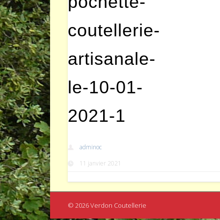
pochette-
coutellerie-
artisanale-
le-10-01-
2021-1
adminoc
11 janvier 2021
© 2026 Verdon Coutellerie