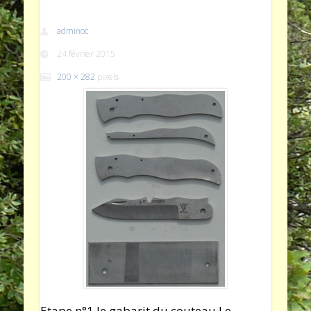
adminoc
24 février 2015
200 × 282
pixels
Etape n°1 le gabarit du couteau Le