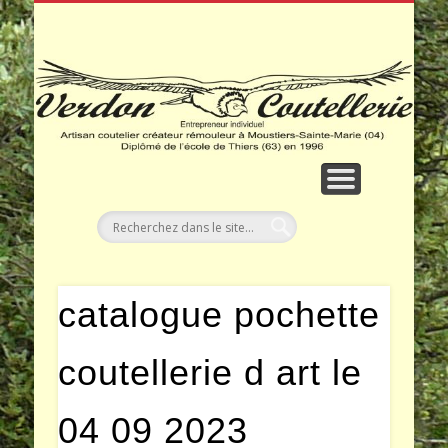
COUTEAUX ARTISANAUX
MON E-BOUTIQUE
COUTEAUX D’ART
POINTS DE VENTE
FOIRES MARCHÉS
CONTACT ACCÈS
ACCUEIL
Co
catalogue pochette
coutellerie d art le
04 09 2023